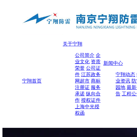
关于宁翔
公司简介
企
业文化
资质
新闻中心
荣誉
公司证
件
江苏政务
宁翔动态
宁翔首页
网超市
商标
业资讯
防
注册证
服务
园地
最新
承诺
纵向合
告
工程公
作
授权证件
上海中光授
权函