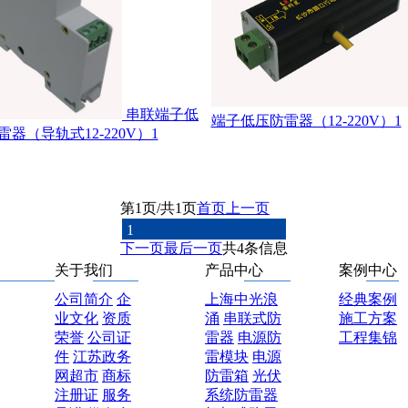
串联端子低
端子低压防雷器（12-220V）1
雷器（导轨式12-220V）1
第1页/共1页
首页
上一页
1
下一页
最后一页
共4条信息
关于我们
产品中心
案例中心
公司简介
企
上海中光浪
经典案例
业文化
资质
涌
串联式防
施工方案
荣誉
公司证
雷器
电源防
工程集锦
件
江苏政务
雷模块
电源
网超市
商标
防雷箱
光伏
注册证
服务
系统防雷器