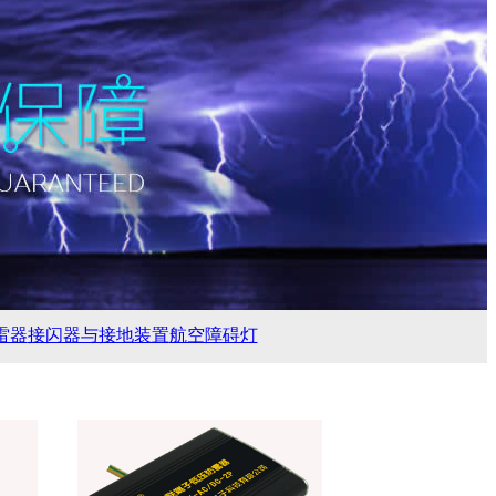
雷器
接闪器与接地装置
航空障碍灯