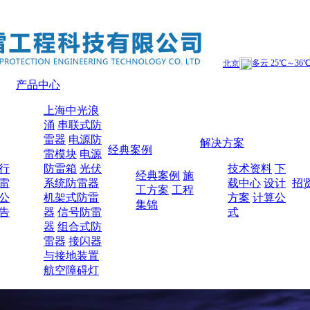
产品中心
上海中光浪
涌
串联式防
雷器
电源防
解决方案
经典案例
雷模块
电源
行
防雷箱
光伏
技术资料
下
经典案例
施
雷
系统防雷器
载中心
设计
招
工方案
工程
公
机架式防雷
方案
计算公
集锦
告
器
信号防雷
式
器
组合式防
雷器
接闪器
与接地装置
航空障碍灯