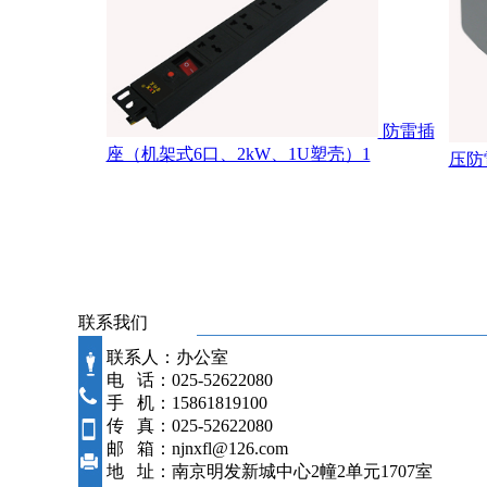
防雷插
座（机架式6口、2kW、1U塑壳）1
压防
联系我们
联系人：办公室
电 话：025-52622080
手 机：15861819100
传 真：025-52622080
邮 箱：njnxfl@126.com
地 址：南京明发新城中心2幢2单元1707室