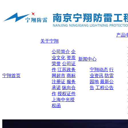
产品
关于宁翔
公司简介
企
业文化
资质
新闻中心
荣誉
公司证
件
江苏政务
宁翔动态
行
宁翔首页
网超市
商标
业资讯
防雷
注册证
服务
园地
最新公
承诺
纵向合
告
工程公告
作
授权证件
上海中光授
权函