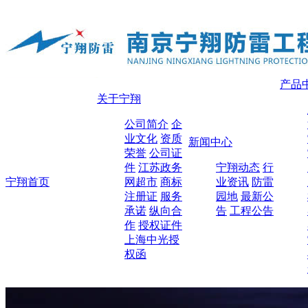
产品
关于宁翔
公司简介
企
业文化
资质
新闻中心
荣誉
公司证
件
江苏政务
宁翔动态
行
宁翔首页
网超市
商标
业资讯
防雷
注册证
服务
园地
最新公
承诺
纵向合
告
工程公告
作
授权证件
上海中光授
权函