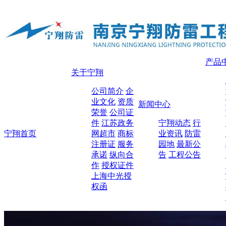
产品
关于宁翔
公司简介
企
业文化
资质
新闻中心
荣誉
公司证
件
江苏政务
宁翔动态
行
宁翔首页
网超市
商标
业资讯
防雷
注册证
服务
园地
最新公
承诺
纵向合
告
工程公告
作
授权证件
上海中光授
权函