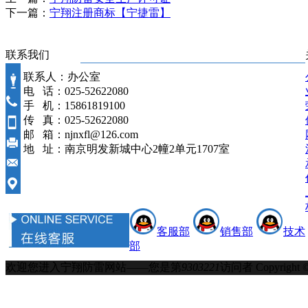
下一篇：
宁翔注册商标【宁捷雷】
联系我们
联系人：办公室
电 话：025-52622080
手 机：15861819100
传 真：025-52622080
邮 箱：njnxfl@126.com
地 址：南京明发新城中心2幢2单元1707室
客服部
销售部
技术
部
欢迎您进入宁翔防雷网站——您是第
9303221
访问者
Copyrigh