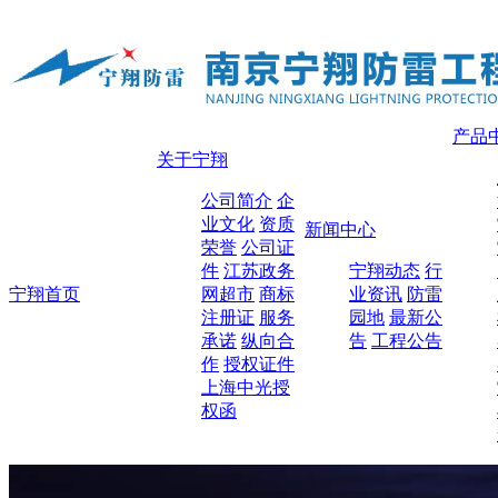
产品
关于宁翔
公司简介
企
业文化
资质
新闻中心
荣誉
公司证
件
江苏政务
宁翔动态
行
宁翔首页
网超市
商标
业资讯
防雷
注册证
服务
园地
最新公
承诺
纵向合
告
工程公告
作
授权证件
上海中光授
权函