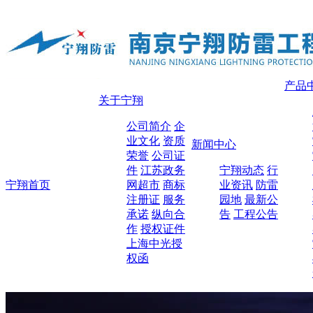
产品
关于宁翔
公司简介
企
业文化
资质
新闻中心
荣誉
公司证
件
江苏政务
宁翔动态
行
宁翔首页
网超市
商标
业资讯
防雷
注册证
服务
园地
最新公
承诺
纵向合
告
工程公告
作
授权证件
上海中光授
权函